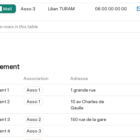
Mail
Asso 3
Lilian TURAM
06 00 00 00 00 
o rows in this table
sement
Association
Adresse
ent 1
Asso 1
1 grande rue
ent 2
Asso 1
10 av Charles de 
Gaulle
ent 3
Asso 2
150 rue de la gare
ent 4
Asso 3