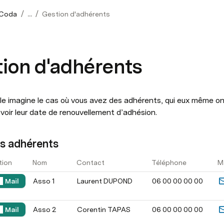
/
/
Coda
...
Gestion d'adhérents
ion d'adhérents
e imagine le cas où vous avez des adhérents, qui eux même ont 
voir leur date de renouvellement d’adhésion.
es adhérents
ws
tion
Nom
Contact
Téléphone
Ma
Mail
Asso 1
Laurent DUPOND
06 00 00 00 00 
Mail
Asso 2
Corentin TAPAS
06 00 00 00 00 