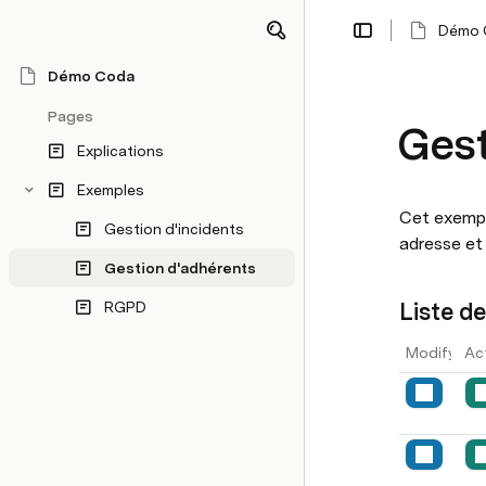
Démo 
Démo Coda
Pages
Gest
Explications
Exemples
Cet exempl
Gestion d'incidents
adresse et 
Gestion d'adhérents
Liste d
RGPD
Covoiturage
Projet
Modify ro
Ac