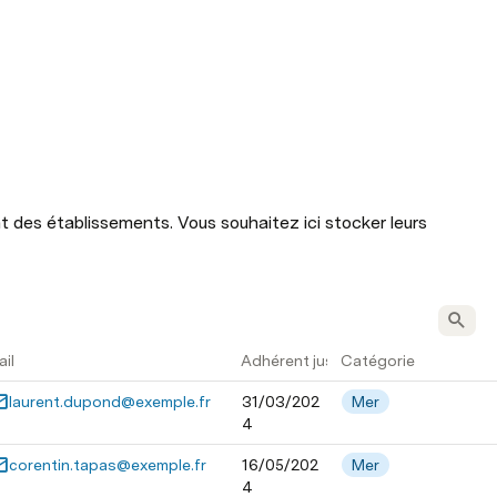
des établissements. Vous souhaitez ici stocker leurs 
il
Adhérent jusqu'au
Catégorie
laurent.dupond@exemple.fr
31/03/202
Mer
4
corentin.tapas@exemple.fr
16/05/202
Mer
4